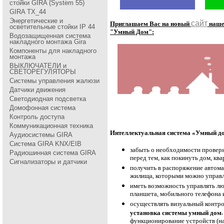
стойки GIRA (System 55)
GIRA TX_44
Энергетические и
сайт
Приглашаем Вас на новый
наш
осветительные стойки IP 44
"Умный Дом":
Водозащищенная система
накладного монтажа Gira
Компоненты для накладного
монтажа
ВЫКЛЮЧАТЕЛИ и
СВЕТОРЕГУЛЯТОРЫ
Системы управления жалюзи
Датчики движения
Светодиодная подсветка
Домофонная система
Контроль доступа
Коммуникационная техника
Интеллектуальная система «Умный до
Аудиосистемы GIRA
Система GIRA KNX/EIB
забыть о необходимости проверя
Радиошинная система GIRA
перед тем, как покинуть дом, ква
Сигнализаторы и датчики
получить в распоряжение автом
жилища, которыми можно управл
иметь возможность управлять лю
планшета, мобильного телефона
осуществлять визуальный контро
установка системы умный дом
функционирование устройств (на