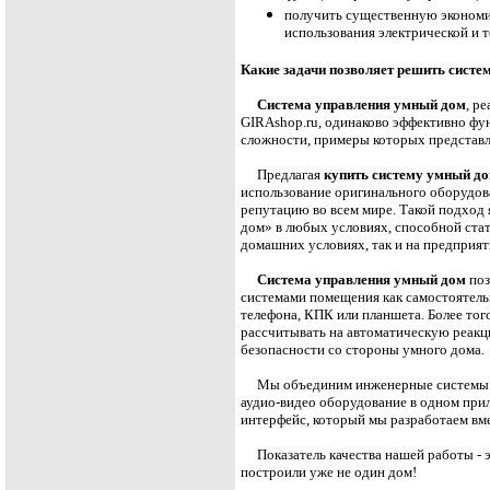
получить существенную экономи
использования электрической и т
Какие задачи позволяет решить сист
Система управления умный дом
, р
GIRAshop.ru
, одинаково эффективно фу
сложности, примеры которых представ
Предлагая
купить систему умный д
использование оригинального оборудов
репутацию во всем мире. Такой подход
дом» в любых условиях, способной ста
домашних условиях, так и на предприят
Система управления умный дом
поз
системами помещения как самостоятельн
телефона, КПК или планшета. Более тог
рассчитывать на автоматическую реакц
безопасности со стороны умного дома.
Мы объединим инженерные системы В
аудио-видео оборудование в одном при
интерфейс, который мы разработаем вм
Показатель качества нашей работы - 
построили уже не один дом!