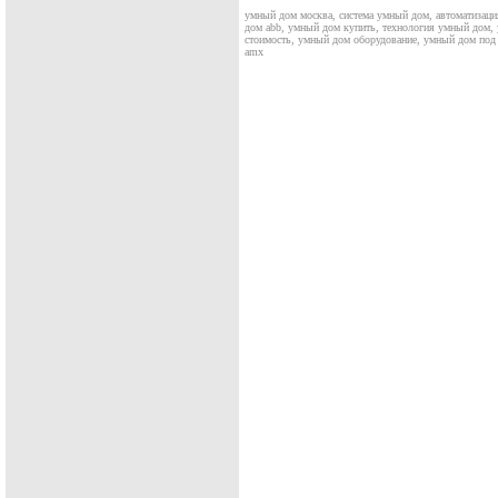
умный дом москва, система умный дом, автоматизаци
дом abb, умный дом купить, технология умный дом,
стоимость, умный дом оборудование, умный дом под к
amx